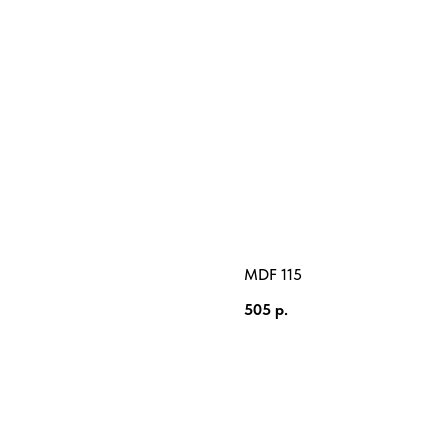
MDF 115
505
р.