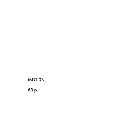
MDT 03
63
р.