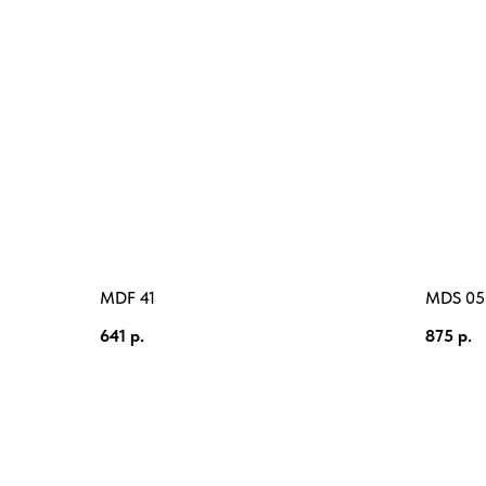
MDF 41
MDS 05
641
р.
875
р.