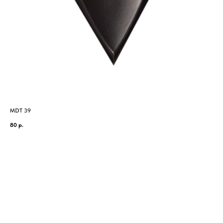
MDT 39
MD
80
р.
278