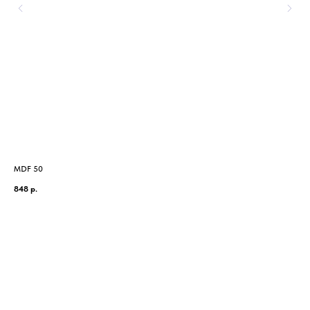
MDF 50
MDT
848
р.
80