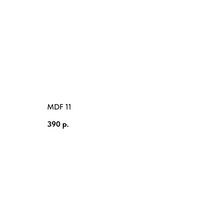
MDF 11
390
р.