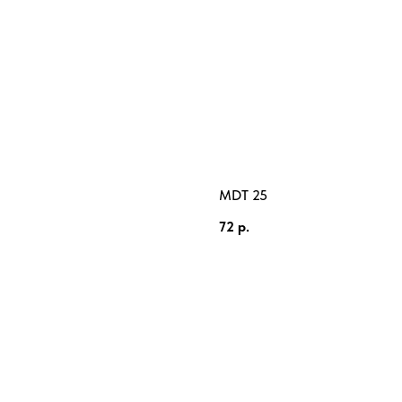
MDT 25
72
р.